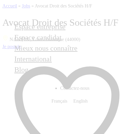
Accueil
»
Jobs
»
Avocat Droit des Sociétés H/F
Avocat Droit des Sociétés H/F
Espace entreprise
Espace candidat
NANTES , Loire-Atlantique (44000)
Je postule
Mieux nous connaître
International
Blog
Contactez-nous
Français
English