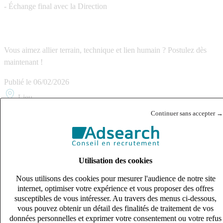
- Échange final avec la Direction
Vous aimez allier terrain, technique et lien humain ? Postulez dès
maintenant !
Publié le
06/02/2026
Lieu
SAINT-DENIS (93200)
Continuer sans accepter →
Contrat
CDI
Salaire
Utilisation des cookies
40k – 50k €
Nous utilisons des cookies pour mesurer l'audience de notre site
Référence
internet, optimiser votre expérience et vous proposer des offres
140273
susceptibles de vous intéresser. Au travers des menus ci-dessous,
Partager ce poste :
vous pouvez obtenir un détail des finalités de traitement de vos
Copier le lien
données personnelles et exprimer votre consentement ou votre refus