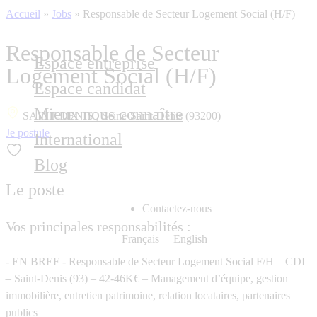
Accueil
»
Jobs
»
Responsable de Secteur Logement Social (H/F)
Responsable de Secteur
Espace entreprise
Logement Social (H/F)
Espace candidat
Mieux nous connaître
SAINT-DENIS , Seine-Saint-Denis (93200)
Je postule
International
Blog
Le poste
Contactez-nous
Vos principales responsabilités :
Français
English
- EN BREF - Responsable de Secteur Logement Social F/H – CDI
– Saint-Denis (93) – 42-46K€ – Management d’équipe, gestion
immobilière, entretien patrimoine, relation locataires, partenaires
publics