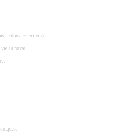
.
s, actions collectives).
vie au travail.
re.
roniques.