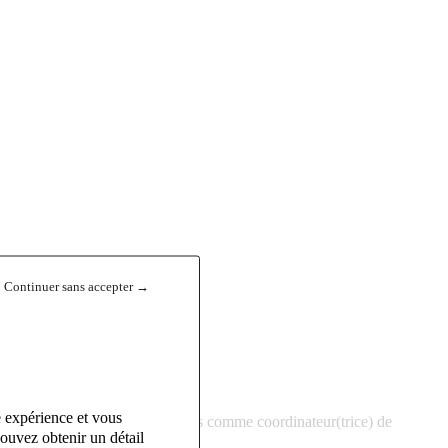
Continuer sans accepter →
e expérience et vous
u service, vous intervenez à la fois comme coordinateur(trice) de
ouvez obtenir un détail