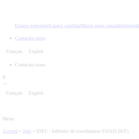
Espace entreprise
Espace candidat
Mieux nous connaître
Internat
Contactez-nous
Français
English
Contactez-nous
fr
Français
English
Menu
Accueil
»
Jobs
»
IDEC / Infirmier de coordination SSIAD (H/F)