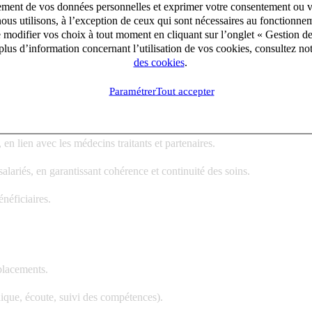
aitement de vos données personnelles et exprimer votre consentement ou 
ous utilisons, à l’exception de ceux qui sont nécessaires au fonctionnem
e modifier vos choix à tout moment en cliquant sur l’onglet « Gestion d
lus d’information concernant l’utilisation de vos cookies, consultez no
des cookies
.
Paramétrer
Tout accepter
ion.
 en lien avec les médecins traitants et partenaires.
salariés, en garantissant cohérence et continuité des soins.
énéficiaires.
mplacements.
ique, écoute, suivi des compétences).