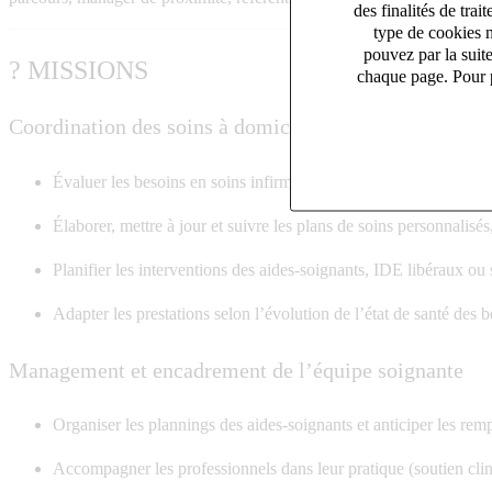
des finalités de tr
type de cookies n
pouvez par la suit
? MISSIONS
chaque page. Pour p
Coordination des soins à domicile
Évaluer les besoins en soins infirmiers lors des visites d’admiss
Élaborer, mettre à jour et suivre les plans de soins personnalisés,
Planifier les interventions des aides-soignants, IDE libéraux ou 
Adapter les prestations selon l’évolution de l’état de santé des b
Management et encadrement de l’équipe soignante
Organiser les plannings des aides-soignants et anticiper les re
Accompagner les professionnels dans leur pratique (soutien clin