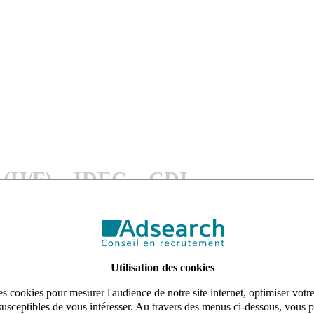
e) (H/F) – IDEC – CDI
AD – Soins à domicile - Seine Saint Denis
Utilisation des cookies
s cookies pour mesurer l'audience de notre site internet, optimiser votr
ation, la qualité et la continuité des soins à domicile. Véritable pivot d
susceptibles de vous intéresser. Au travers des menus ci-dessous, vous p
qualité.