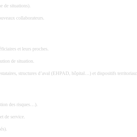
 de situations).
nouveaux collaborateurs.
iciaires et leurs proches.
lution de situation.
estataires, structures d’aval (EHPAD, hôpital…) et dispositifs territo
stion des risques…).
et de service.
és).