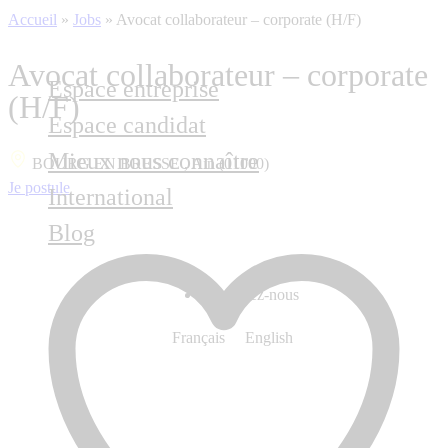
Accueil
»
Jobs
»
Avocat collaborateur – corporate (H/F)
Avocat collaborateur – corporate
Espace entreprise
(H/F)
Espace candidat
Mieux nous connaître
BOURG EN BRESSE , Ain (01000)
Je postule
International
Blog
Contactez-nous
Français
English