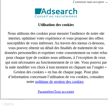
Continuer sans accepter →
Besoin d’un nouveau challenge ? Postulez à cette offre pour que
nous échangions sur vos perspectives !
Utilisation des cookies
Et si vous souhaitez consulter l'ensemble des opportunités
Nous utilisons des cookies pour mesurer l'audience de notre site
professionnelles que nous proposons, rendez-vous sur notre site
internet, optimiser votre expérience et vous proposer des offres
adsearch.fr !
susceptibles de vous intéresser. Au travers des menus ci-dessous,
vous pouvez obtenir un détail des finalités de traitement de vos
Publié le
30/01/2026
données personnelles et exprimer votre consentement ou votre refus
pour chaque type de cookies nous utilisons, à l’exception de ceux
Lieu
qui sont nécessaires au fonctionnement de ce site. Vous pouvez par
BOURG EN BRESSE (01000)
la suite modifier vos choix à tout moment en cliquant sur l’onglet «
Gestion des cookies » en bas de chaque page. Pour plus
Contrat
d’information concernant l’utilisation de vos cookies, consultez
CDI
notre
politique de gestion des cookies
.
Salaire
40k – 50k €
Paramétrer
Tout accepter
Référence
139870