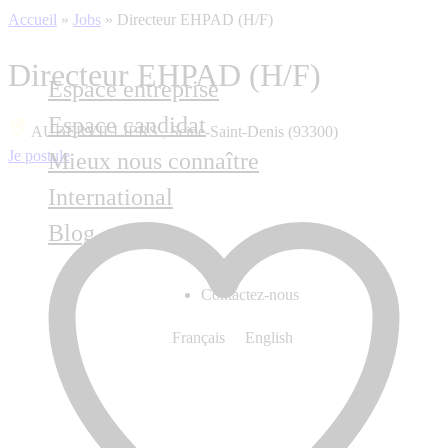
Accueil
»
Jobs
»
Directeur EHPAD (H/F)
Directeur EHPAD (H/F)
Espace entreprise
Espace candidat
AUBERVILLIERS , Seine-Saint-Denis (93300)
Je postule
Mieux nous connaître
International
Blog
Contactez-nous
Français
English