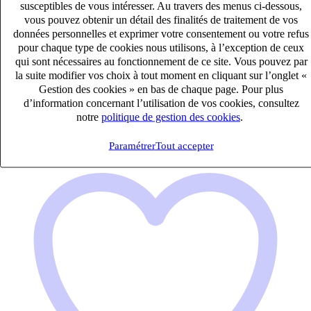
susceptibles de vous intéresser. Au travers des menus ci-dessous,
vous pouvez obtenir un détail des finalités de traitement de vos
Directeur d’EHPAD (H/F)
données personnelles et exprimer votre consentement ou votre refus
CDI
pour chaque type de cookies nous utilisons, à l’exception de ceux
60k – 70k €
qui sont nécessaires au fonctionnement de ce site. Vous pouvez par
Asnières-sur-Seine, Hauts-de-Seine (92600)
la suite modifier vos choix à tout moment en cliquant sur l’onglet «
Publié le 07/08/2026
Gestion des cookies » en bas de chaque page. Pour plus
d’information concernant l’utilisation de vos cookies, consultez
Médical Paramédical Social Humanitaire
notre
politique de gestion des cookies
.
Paramétrer
Tout accepter