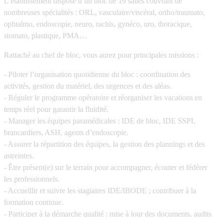
L’établissement dispose d’un bloc de 19 salles couvrant de
nombreuses spécialités : ORL, vasculaire/viscéral, ortho/traumato,
ophtalmo, endoscopie, neuro, rachis, gynéco, uro, thoracique,
stomato, plastique, PMA…
Rattaché au chef de bloc, vous aurez pour principales missions :
- Piloter l’organisation quotidienne du bloc : coordination des
activités, gestion du matériel, des urgences et des aléas.
- Réguler le programme opératoire et réorganiser les vacations en
temps réel pour garantir la fluidité.
- Manager les équipes paramédicales : IDE de bloc, IDE SSPI,
brancardiers, ASH, agents d’endoscopie.
- Assurer la répartition des équipes, la gestion des plannings et des
astreintes.
- Être présent(e) sur le terrain pour accompagner, écouter et fédérer
les professionnels.
- Accueillir et suivre les stagiaires IDE/IBODE ; contribuer à la
formation continue.
- Participer à la démarche qualité : mise à jour des documents, audits