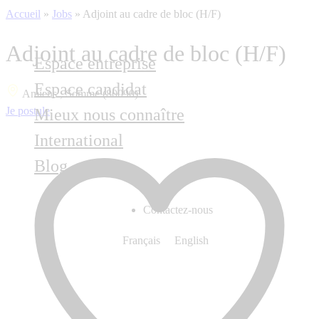
Accueil
»
Jobs
»
Adjoint au cadre de bloc (H/F)
Adjoint au cadre de bloc (H/F)
Espace entreprise
Espace candidat
Amiens , Somme (80090)
Je postule
Mieux nous connaître
International
Blog
Contactez-nous
Français
English