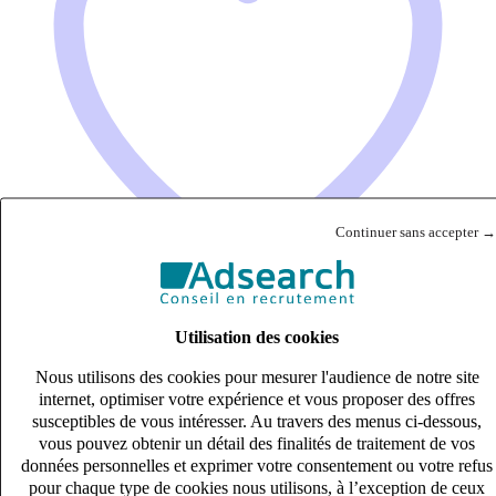
Continuer sans accepter →
Utilisation des cookies
Directeur d’EHPAD (H/F)
Nous utilisons des cookies pour mesurer l'audience de notre site
CDI
internet, optimiser votre expérience et vous proposer des offres
60k – 70k €
susceptibles de vous intéresser. Au travers des menus ci-dessous,
TAVERNY, Val-d'Oise (95150)
vous pouvez obtenir un détail des finalités de traitement de vos
données personnelles et exprimer votre consentement ou votre refus
Publié le 08/08/2026
pour chaque type de cookies nous utilisons, à l’exception de ceux