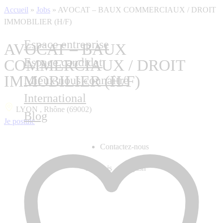
Accueil
»
Jobs
»
AVOCAT – BAUX COMMERCIAUX / DROIT
IMMOBILIER (H/F)
Espace entreprise
AVOCAT – BAUX
Espace candidat
COMMERCIAUX / DROIT
IMMOBILIER (H/F)
Mieux nous connaître
International
LYON , Rhône (69002)
Blog
Je postule
Contactez-nous
Français
English