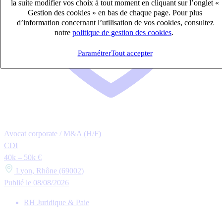
la suite modifier vos choix à tout moment en cliquant sur l’onglet «
Gestion des cookies » en bas de chaque page. Pour plus
d’information concernant l’utilisation de vos cookies, consultez
notre
politique de gestion des cookies
.
Paramétrer
Tout accepter
Avocat corporate / M&A (H/F)
CDI
40k – 50k €
Lyon, Rhône (69002)
Publié le 08/08/2026
RH Juridique & Paie