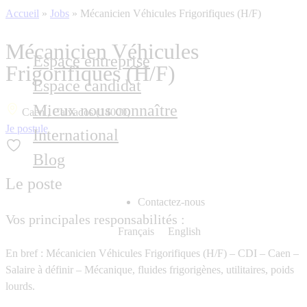
Accueil
»
Jobs
»
Mécanicien Véhicules Frigorifiques (H/F)
Mécanicien Véhicules
Espace entreprise
Frigorifiques (H/F)
Espace candidat
Mieux nous connaître
Caen , Calvados (14000)
Je postule
International
Blog
Le poste
Contactez-nous
Vos principales responsabilités :
Français
English
En bref : Mécanicien Véhicules Frigorifiques (H/F) – CDI – Caen –
Salaire à définir – Mécanique, fluides frigorigènes, utilitaires, poids
lourds.