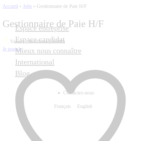
Accueil
»
Jobs
»
Gestionnaire de Paie H/F
Gestionnaire de Paie H/F
Espace entreprise
Espace candidat
Vannes , Morbihan (56000)
Je postule
Mieux nous connaître
International
Blog
Contactez-nous
Français
English