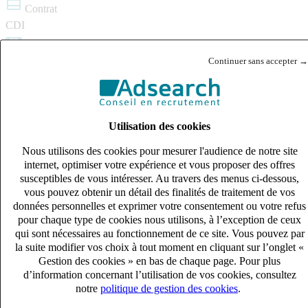
Contrat
CDI
Salaire
Continuer sans accepter →
27k – 33k €
Référence
137184
Partager ce poste :
Utilisation des cookies
Copier le lien
Nous utilisons des cookies pour mesurer l'audience de notre site
internet, optimiser votre expérience et vous proposer des offres
Je postule
susceptibles de vous intéresser. Au travers des menus ci-dessous,
vous pouvez obtenir un détail des finalités de traitement de vos
Postes similaires
données personnelles et exprimer votre consentement ou votre refus
pour chaque type de cookies nous utilisons, à l’exception de ceux
qui sont nécessaires au fonctionnement de ce site. Vous pouvez par
Publié le 07/08/2026
la suite modifier vos choix à tout moment en cliquant sur l’onglet «
Gestion des cookies » en bas de chaque page. Pour plus
Audit & Expertise Comptable
d’information concernant l’utilisation de vos cookies, consultez
notre
politique de gestion des cookies
.