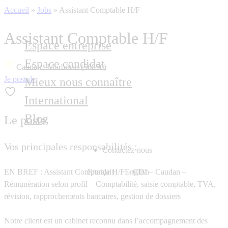
Accueil
»
Jobs
»
Assistant Comptable H/F
Assistant Comptable H/F
Espace entreprise
Espace candidat
Caudan , Morbihan (56850)
Je postule
Mieux nous connaître
International
Blog
Le poste
Vos principales responsabilités :
Contactez-nous
EN BREF : Assistant Comptable H/F – CDI – Caudan –
Français
English
Rémunération selon profil – Comptabilité, saisie comptable, TVA,
révision, rapprochements bancaires, gestion de dossiers
Notre client est un cabinet reconnu dans l’accompagnement des