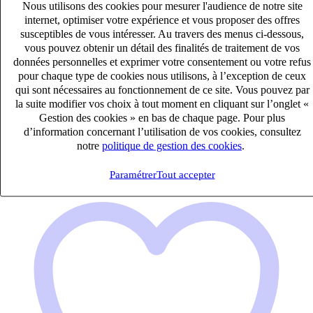
Nous utilisons des cookies pour mesurer l'audience de notre site
internet, optimiser votre expérience et vous proposer des offres
susceptibles de vous intéresser. Au travers des menus ci-dessous,
vous pouvez obtenir un détail des finalités de traitement de vos
Assistant(e)-comptable (H/F)
données personnelles et exprimer votre consentement ou votre refus
CDI
pour chaque type de cookies nous utilisons, à l’exception de ceux
27k – 33k €
qui sont nécessaires au fonctionnement de ce site. Vous pouvez par
Rombas, Moselle (57120)
la suite modifier vos choix à tout moment en cliquant sur l’onglet «
Publié le 10/08/2026
Gestion des cookies » en bas de chaque page. Pour plus
d’information concernant l’utilisation de vos cookies, consultez
Comptabilité & Finance
notre
politique de gestion des cookies
.
Paramétrer
Tout accepter