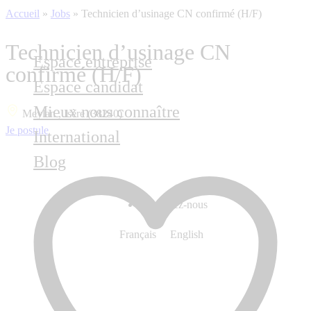
Accueil
»
Jobs
»
Technicien d’usinage CN confirmé (H/F)
Technicien d’usinage CN
Espace entreprise
confirmé (H/F)
Espace candidat
Mieux nous connaître
Meylan , Isère (38240)
Je postule
International
Blog
Contactez-nous
Français
English