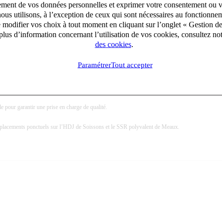
aitement de vos données personnelles et exprimer votre consentement ou 
ous utilisons, à l’exception de ceux qui sont nécessaires au fonctionnem
e modifier vos choix à tout moment en cliquant sur l’onglet « Gestion d
lus d’information concernant l’utilisation de vos cookies, consultez no
des cookies
.
00.
Paramétrer
Tout accepter
 leurs pathologies (neurologiques, respiratoires, vasculaires, gériatriques, etc.).
 leurs familles.
le pour garantir une prise en charge de qualité.
 remplacements ponctuels sur l’HDJ de Soissons et le SSR polyvalent de Meaux.