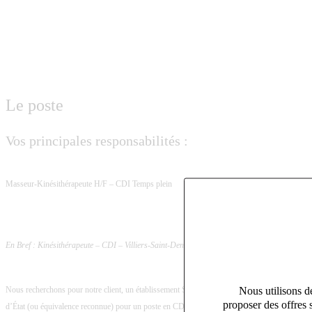
Le poste
Vos principales responsabilités :
Masseur-Kinésithérapeute H/F – CDI Temps plein
En Bref : Kinésithérapeute – CDI – Villiers-Saint-Denis (02) – SSR / Médecine Physique et 
Nous utilisons de
Nous recherchons pour notre client, un établissement SSR d’environ 400 lits et places répart
proposer des offres 
d’État (ou équivalence reconnue) pour un poste en CDI.