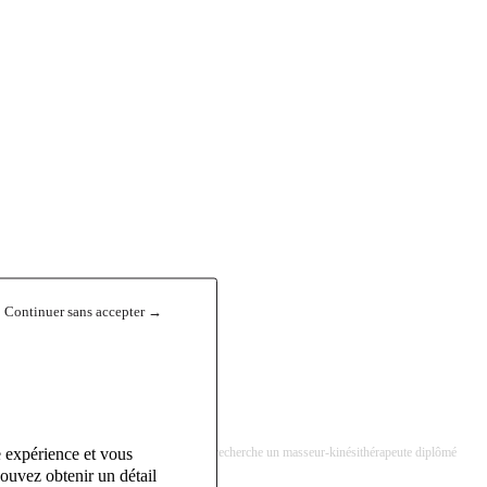
Continuer sans accepter →
e expérience et vous
ologie, Médecine Physique et Réadaptation), recherche un masseur-kinésithérapeute diplômé
ouvez obtenir un détail