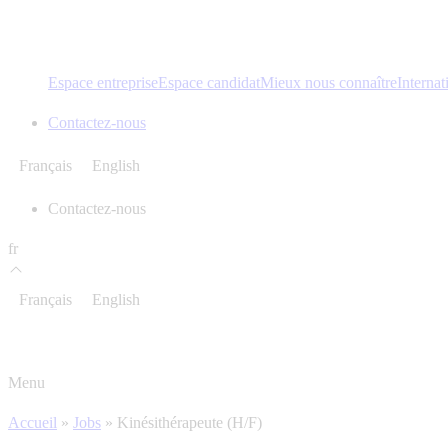
Espace entreprise
Espace candidat
Mieux nous connaître
Internat
Contactez-nous
Français
English
Contactez-nous
fr
Français
English
Menu
Accueil
»
Jobs
»
Kinésithérapeute (H/F)