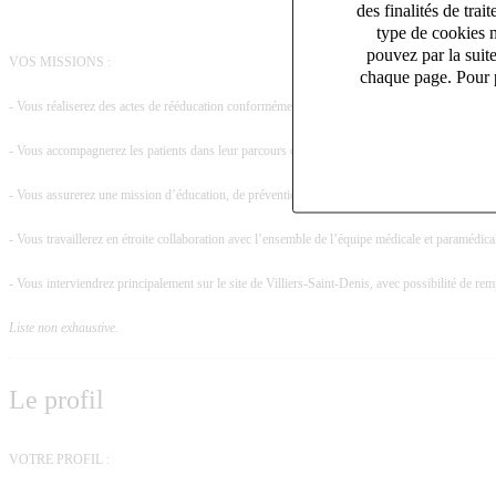
des finalités de tr
type de cookies n
pouvez par la suit
VOS MISSIONS :
chaque page. Pour p
- Vous réaliserez des actes de rééducation conformément au décret n°2000-577 du 27 juin 20
- Vous accompagnerez les patients dans leur parcours de rééducation fonctionnelle, en lien avec
- Vous assurerez une mission d’éducation, de prévention et de conseil auprès des patients et de
- Vous travaillerez en étroite collaboration avec l’ensemble de l’équipe médicale et paramédica
- Vous interviendrez principalement sur le site de Villiers-Saint-Denis, avec possibilité de
Liste non exhaustive.
Le profil
VOTRE PROFIL :