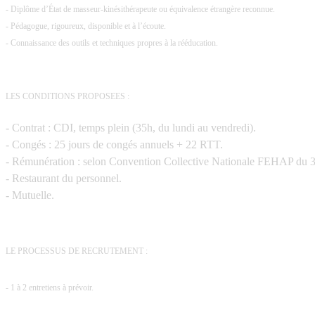
- Diplôme d’État de masseur-kinésithérapeute ou équivalence étrangère reconnue.
- Pédagogue, rigoureux, disponible et à l’écoute.
- Connaissance des outils et techniques propres à la rééducation.
LES CONDITIONS PROPOSEES :
- Contrat : CDI, temps plein (35h, du lundi au vendredi).
- Congés : 25 jours de congés annuels + 22 RTT.
- Rémunération : selon Convention Collective Nationale FEHAP du 31
- Restaurant du personnel.
- Mutuelle.
LE PROCESSUS DE RECRUTEMENT :
-
1 à 2 entretiens à prévoir.