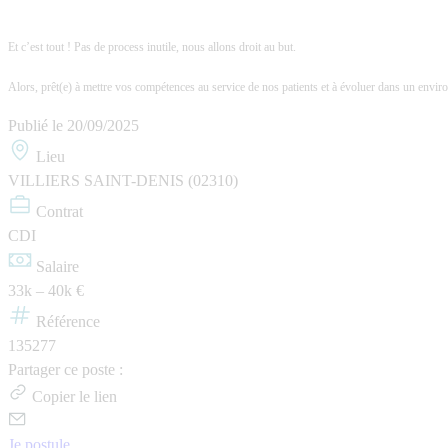
Et c’est tout ! Pas de process inutile, nous allons droit au but.
Alors, prêt(e) à mettre vos compétences au service de nos patients et à évoluer dans un envir
Publié le
20/09/2025
Lieu
VILLIERS SAINT-DENIS (02310)
Contrat
CDI
Salaire
33k – 40k €
Référence
135277
Partager ce poste :
Copier le lien
Je postule