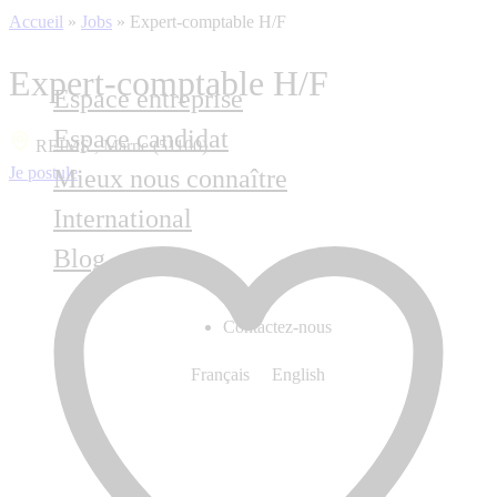
Accueil
»
Jobs
»
Expert-comptable H/F
Expert-comptable H/F
Espace entreprise
Espace candidat
REIMS , Marne (51100)
Je postule
Mieux nous connaître
International
Blog
Contactez-nous
Français
English