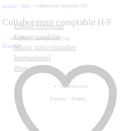
Accueil
»
Jobs
»
Collaborateur comptable H/F
Collaborateur comptable H/F
Espace entreprise
Espace candidat
OBERNAI , Haut-Rhin (67210)
Je postule
Mieux nous connaître
International
Blog
Contactez-nous
Français
English