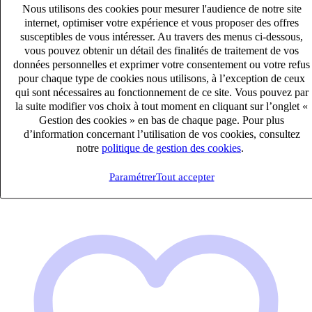
Nous utilisons des cookies pour mesurer l'audience de notre site
internet, optimiser votre expérience et vous proposer des offres
susceptibles de vous intéresser. Au travers des menus ci-dessous,
vous pouvez obtenir un détail des finalités de traitement de vos
données personnelles et exprimer votre consentement ou votre refus
pour chaque type de cookies nous utilisons, à l’exception de ceux
Collaborateur Comptable (H/F)
qui sont nécessaires au fonctionnement de ce site. Vous pouvez par
CDI
la suite modifier vos choix à tout moment en cliquant sur l’onglet «
33k – 40k €
Gestion des cookies » en bas de chaque page. Pour plus
STRASBOURG, Bas-Rhin (67000)
d’information concernant l’utilisation de vos cookies, consultez
notre
politique de gestion des cookies
.
Publié le 05/08/2026
Paramétrer
Tout accepter
Audit & Expertise Comptable