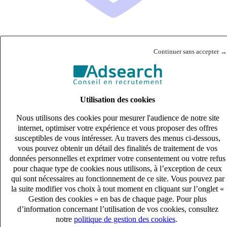
Continuer sans accepter →
ASSISTANT COMPTABLE (H/F)
CDI
27k – 33k €
VILLEFRANCHE, Rhône (69400)
Utilisation des cookies
Publié le 08/08/2026
Nous utilisons des cookies pour mesurer l'audience de notre site
Audit & Expertise Comptable
internet, optimiser votre expérience et vous proposer des offres
susceptibles de vous intéresser. Au travers des menus ci-dessous,
vous pouvez obtenir un détail des finalités de traitement de vos
données personnelles et exprimer votre consentement ou votre refus
pour chaque type de cookies nous utilisons, à l’exception de ceux
qui sont nécessaires au fonctionnement de ce site. Vous pouvez par
la suite modifier vos choix à tout moment en cliquant sur l’onglet «
Gestion des cookies » en bas de chaque page. Pour plus
d’information concernant l’utilisation de vos cookies, consultez
notre
politique de gestion des cookies
.