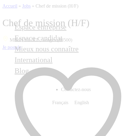
Accueil
»
Jobs
»
Chef de mission (H/F)
Chef de mission (H/F)
Espace entreprise
Espace candidat
MIRECOURT , Vosges (88500)
Je postule
Mieux nous connaître
International
Blog
Contactez-nous
Français
English