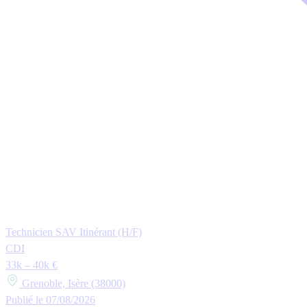
Technicien SAV Itinérant (H/F)
CDI
33k – 40k €
Grenoble, Isère (38000)
Publié le 07/08/2026