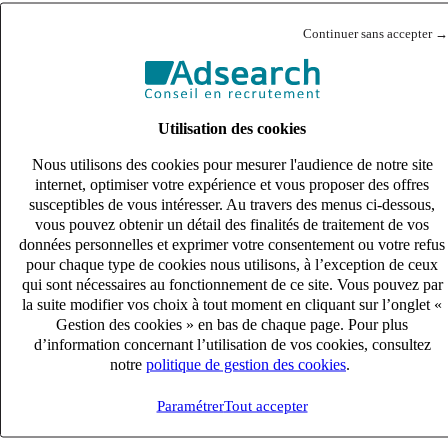
Continuer sans accepter →
Dessinateur projeteur Bois H/F
Lire la suite
Utilisation des cookies
Nous utilisons des cookies pour mesurer l'audience de notre site
internet, optimiser votre expérience et vous proposer des offres
susceptibles de vous intéresser. Au travers des menus ci-dessous,
Economiste de la construction (H/F)
vous pouvez obtenir un détail des finalités de traitement de vos
données personnelles et exprimer votre consentement ou votre refus
Lire la suite
pour chaque type de cookies nous utilisons, à l’exception de ceux
qui sont nécessaires au fonctionnement de ce site. Vous pouvez par
la suite modifier vos choix à tout moment en cliquant sur l’onglet «
Gestion des cookies » en bas de chaque page. Pour plus
d’information concernant l’utilisation de vos cookies, consultez
Dessinateur projeteur CVC H/F
notre
politique de gestion des cookies
.
Lire la suite
Paramétrer
Tout accepter