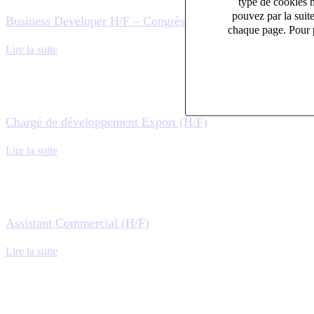
type de cookies n
pouvez par la suit
Business Developer H/F – Congrès médicaux
chaque page. Pour p
Lire la suite
Chargé de développement Export (H/F)
Lire la suite
Assistant Commercial (H/F)
Lire la suite