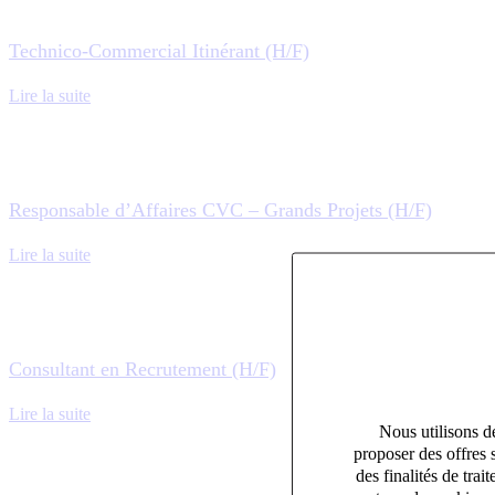
Technico-Commercial Itinérant (H/F)
Lire la suite
Responsable d’Affaires CVC – Grands Projets (H/F)
Lire la suite
Consultant en Recrutement (H/F)
Lire la suite
Nous utilisons de
proposer des offres 
des finalités de tr