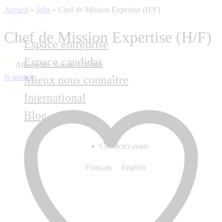
Accueil
»
Jobs
»
Chef de Mission Expertise (H/F)
Chef de Mission Expertise (H/F)
Espace entreprise
Espace candidat
Albertville , Savoie (73200)
Je postule
Mieux nous connaître
International
Blog
Contactez-nous
Français
English