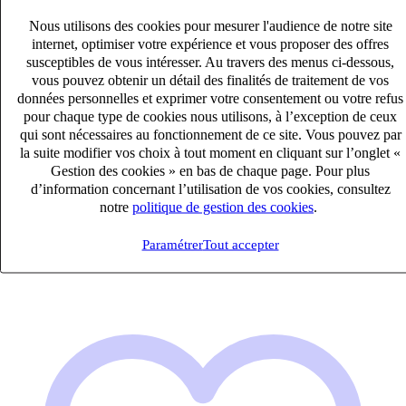
Nous utilisons des cookies pour mesurer l'audience de notre site
internet, optimiser votre expérience et vous proposer des offres
susceptibles de vous intéresser. Au travers des menus ci-dessous,
vous pouvez obtenir un détail des finalités de traitement de vos
données personnelles et exprimer votre consentement ou votre refus
pour chaque type de cookies nous utilisons, à l’exception de ceux
qui sont nécessaires au fonctionnement de ce site. Vous pouvez par
Chef de Mission Expertise (H/F)
la suite modifier vos choix à tout moment en cliquant sur l’onglet «
CDI
Gestion des cookies » en bas de chaque page. Pour plus
40k – 50k €
d’information concernant l’utilisation de vos cookies, consultez
Albertville, Savoie (73200)
notre
politique de gestion des cookies
.
Publié le 08/08/2026
Paramétrer
Tout accepter
Audit & Expertise Comptable