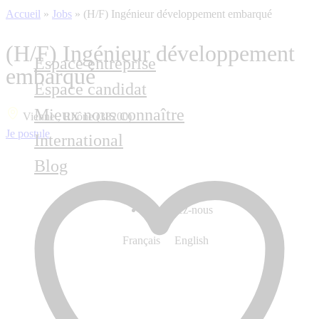
Accueil
»
Jobs
»
(H/F) Ingénieur développement embarqué
(H/F) Ingénieur développement
Espace entreprise
embarqué
Espace candidat
Mieux nous connaître
Vienne , Rhône (38200)
Je postule
International
Blog
Contactez-nous
Français
English