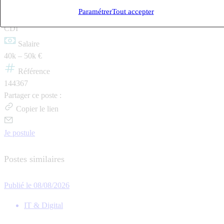
Vienne (38200)
Paramétrer
Tout accepter
Contrat
CDI
Salaire
40k – 50k €
Référence
144367
Partager ce poste :
Copier le lien
Je postule
Postes similaires
Publié le 08/08/2026
IT & Digital