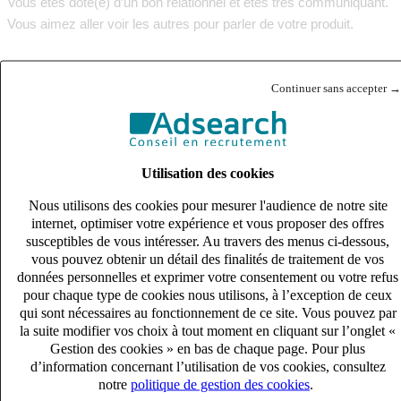
Vous êtes doté(e) d’un bon relationnel et êtes très communiquant.
Vous aimez aller voir les autres pour parler de votre produit.
Vous avez de l’expérience au sein d’une PME.
Continuer sans accepter →
Vous avez un très bon Anglais vous permettant d’échanger
oralement avec des clients étrangers.
Utilisation des cookies
Enfin, vous possédez le permis de conduire vous permettant
d’aller rendre visite à certains clients mal desservis.
Nous utilisons des cookies pour mesurer l'audience de notre site
internet, optimiser votre expérience et vous proposer des offres
process de recrutement:
susceptibles de vous intéresser. Au travers des menus ci-dessous,
vous pouvez obtenir un détail des finalités de traitement de vos
1er échange avec Adsearch
données personnelles et exprimer votre consentement ou votre refus
pour chaque type de cookies nous utilisons, à l’exception de ceux
Puis entretien chez le client avec RH et DG
qui sont nécessaires au fonctionnement de ce site. Vous pouvez par
Si positif: rencontre avec les équipes et chefs de projet
la suite modifier vos choix à tout moment en cliquant sur l’onglet «
Gestion des cookies » en bas de chaque page. Pour plus
Publié le
27/05/2026
d’information concernant l’utilisation de vos cookies, consultez
Lieu
notre
politique de gestion des cookies
.