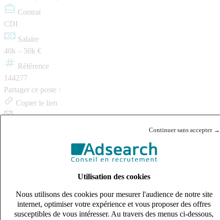
Contrat
CDI
Salaire
40k – 50k €
Référence
144277
Partager ce poste :
Copier le lien
Je postule
Continuer sans accepter →
Postes similaires
Utilisation des cookies
Publié le 06/08/2026
Nous utilisons des cookies pour mesurer l'audience de notre site
Industrie & Ingénierie
internet, optimiser votre expérience et vous proposer des offres
susceptibles de vous intéresser. Au travers des menus ci-dessous,