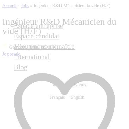
Accueil
»
Jobs
»
Ingénieur R&D Mécanicien du vide (H/F)
Ingénieur R&D Mécanicien du
Espace entreprise
vide (H/F)
Espace candidat
Mieux nous connaître
Grenoble , Isère (38000)
Je postule
International
Blog
Contactez-nous
Français
English