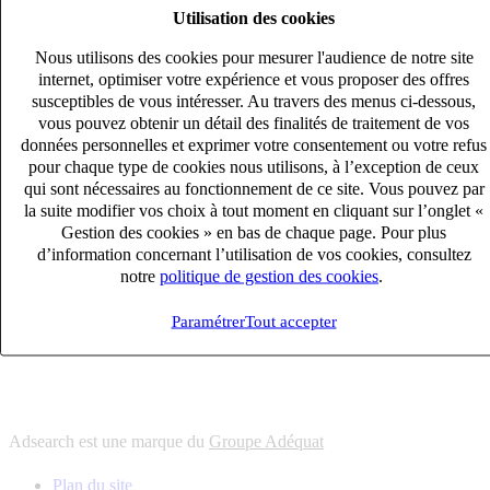
Utilisation des cookies
6
solutions
s'adapter à vos besoin en recrutement
Nous utilisons des cookies pour mesurer l'audience de notre site
10
univers
internet, optimiser votre expérience et vous proposer des offres
susceptibles de vous intéresser. Au travers des menus ci-dessous,
connaître votre secteur et ses enjeux
vous pouvez obtenir un détail des finalités de traitement de vos
12
bureaux en France
données personnelles et exprimer votre consentement ou votre refus
proximité avec nos clients et nos talents
pour chaque type de cookies nous utilisons, à l’exception de ceux
qui sont nécessaires au fonctionnement de ce site. Vous pouvez par
6
solutions
la suite modifier vos choix à tout moment en cliquant sur l’onglet «
s'adapter à vos besoin en recrutement
Gestion des cookies » en bas de chaque page. Pour plus
10
univers
d’information concernant l’utilisation de vos cookies, consultez
notre
politique de gestion des cookies
.
connaître votre secteur et ses enjeux
12
bureaux en France
Paramétrer
Tout accepter
proximité avec nos clients et nos talents
Adsearch est une marque du
Groupe Adéquat
Plan du site