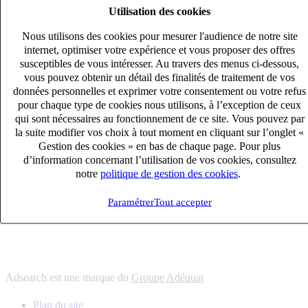
Utilisation des cookies
6
solutions
s'adapter à vos besoin en recrutement
Nous utilisons des cookies pour mesurer l'audience de notre site
10
univers
internet, optimiser votre expérience et vous proposer des offres
susceptibles de vous intéresser. Au travers des menus ci-dessous,
connaître votre secteur et ses enjeux
vous pouvez obtenir un détail des finalités de traitement de vos
12
bureaux en France
données personnelles et exprimer votre consentement ou votre refus
proximité avec nos clients et nos talents
pour chaque type de cookies nous utilisons, à l’exception de ceux
qui sont nécessaires au fonctionnement de ce site. Vous pouvez par
6
solutions
la suite modifier vos choix à tout moment en cliquant sur l’onglet «
s'adapter à vos besoin en recrutement
Gestion des cookies » en bas de chaque page. Pour plus
10
univers
d’information concernant l’utilisation de vos cookies, consultez
notre
politique de gestion des cookies
.
connaître votre secteur et ses enjeux
12
bureaux en France
Paramétrer
Tout accepter
proximité avec nos clients et nos talents
Adsearch est une marque du
Groupe Adéquat
Plan du site