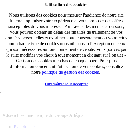
Utilisation des cookies
6
solutions
s'adapter à vos besoin en recrutement
Nous utilisons des cookies pour mesurer l'audience de notre site
10
univers
internet, optimiser votre expérience et vous proposer des offres
susceptibles de vous intéresser. Au travers des menus ci-dessous,
connaître votre secteur et ses enjeux
vous pouvez obtenir un détail des finalités de traitement de vos
12
bureaux en France
données personnelles et exprimer votre consentement ou votre refus
proximité avec nos clients et nos talents
pour chaque type de cookies nous utilisons, à l’exception de ceux
qui sont nécessaires au fonctionnement de ce site. Vous pouvez par
6
solutions
la suite modifier vos choix à tout moment en cliquant sur l’onglet «
s'adapter à vos besoin en recrutement
Gestion des cookies » en bas de chaque page. Pour plus
10
univers
d’information concernant l’utilisation de vos cookies, consultez
notre
politique de gestion des cookies
.
connaître votre secteur et ses enjeux
12
bureaux en France
Paramétrer
Tout accepter
proximité avec nos clients et nos talents
Adsearch est une marque du
Groupe Adéquat
Plan du site