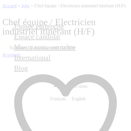
Accueil
»
Jobs
»
Chef équipe / Electricien industriel itinérant (H/F)
Chef équipe / Electricien
Espace entreprise
industriel itinérant (H/F)
Espace candidat
Mieux nous connaître
Toulouse , Haute-Garonne (31300)
Je postule
International
Blog
Contactez-nous
Français
English