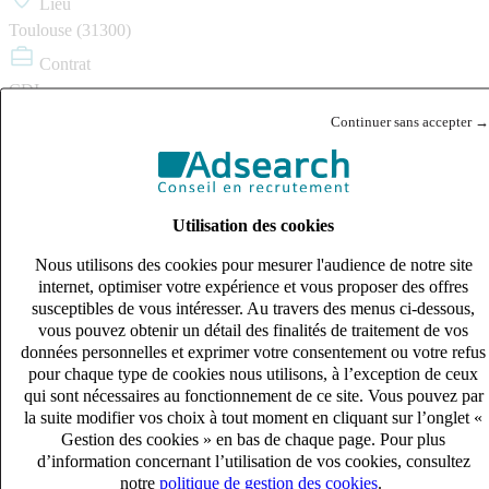
Lieu
Toulouse (31300)
Contrat
CDI
Continuer sans accepter →
Salaire
27k – 33k €
Référence
144078
Utilisation des cookies
Partager ce poste :
Nous utilisons des cookies pour mesurer l'audience de notre site
Copier le lien
internet, optimiser votre expérience et vous proposer des offres
susceptibles de vous intéresser. Au travers des menus ci-dessous,
Je postule
vous pouvez obtenir un détail des finalités de traitement de vos
données personnelles et exprimer votre consentement ou votre refus
pour chaque type de cookies nous utilisons, à l’exception de ceux
Postes similaires
qui sont nécessaires au fonctionnement de ce site. Vous pouvez par
la suite modifier vos choix à tout moment en cliquant sur l’onglet «
Publié le 08/08/2026
Gestion des cookies » en bas de chaque page. Pour plus
d’information concernant l’utilisation de vos cookies, consultez
Industrie & Ingénierie
notre
politique de gestion des cookies
.