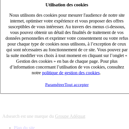
Utilisation des cookies
6
solutions
s'adapter à vos besoin en recrutement
Nous utilisons des cookies pour mesurer l'audience de notre site
10
univers
internet, optimiser votre expérience et vous proposer des offres
susceptibles de vous intéresser. Au travers des menus ci-dessous,
connaître votre secteur et ses enjeux
vous pouvez obtenir un détail des finalités de traitement de vos
12
bureaux en France
données personnelles et exprimer votre consentement ou votre refus
proximité avec nos clients et nos talents
pour chaque type de cookies nous utilisons, à l’exception de ceux
qui sont nécessaires au fonctionnement de ce site. Vous pouvez par
6
solutions
la suite modifier vos choix à tout moment en cliquant sur l’onglet «
s'adapter à vos besoin en recrutement
Gestion des cookies » en bas de chaque page. Pour plus
10
univers
d’information concernant l’utilisation de vos cookies, consultez
notre
politique de gestion des cookies
.
connaître votre secteur et ses enjeux
12
bureaux en France
Paramétrer
Tout accepter
proximité avec nos clients et nos talents
Adsearch est une marque du
Groupe Adéquat
Plan du site