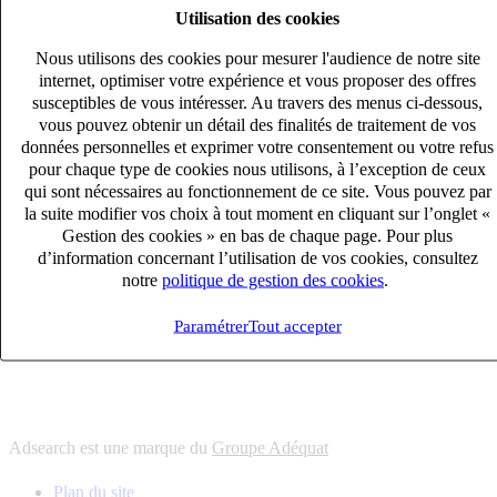
Utilisation des cookies
6
solutions
s'adapter à vos besoin en recrutement
Nous utilisons des cookies pour mesurer l'audience de notre site
10
univers
internet, optimiser votre expérience et vous proposer des offres
susceptibles de vous intéresser. Au travers des menus ci-dessous,
connaître votre secteur et ses enjeux
vous pouvez obtenir un détail des finalités de traitement de vos
12
bureaux en France
données personnelles et exprimer votre consentement ou votre refus
proximité avec nos clients et nos talents
pour chaque type de cookies nous utilisons, à l’exception de ceux
qui sont nécessaires au fonctionnement de ce site. Vous pouvez par
6
solutions
la suite modifier vos choix à tout moment en cliquant sur l’onglet «
s'adapter à vos besoin en recrutement
Gestion des cookies » en bas de chaque page. Pour plus
10
univers
d’information concernant l’utilisation de vos cookies, consultez
notre
politique de gestion des cookies
.
connaître votre secteur et ses enjeux
12
bureaux en France
Paramétrer
Tout accepter
proximité avec nos clients et nos talents
Adsearch est une marque du
Groupe Adéquat
Plan du site