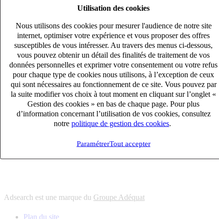
Utilisation des cookies
6
solutions
s'adapter à vos besoin en recrutement
Nous utilisons des cookies pour mesurer l'audience de notre site
10
univers
internet, optimiser votre expérience et vous proposer des offres
susceptibles de vous intéresser. Au travers des menus ci-dessous,
connaître votre secteur et ses enjeux
vous pouvez obtenir un détail des finalités de traitement de vos
12
bureaux en France
données personnelles et exprimer votre consentement ou votre refus
proximité avec nos clients et nos talents
pour chaque type de cookies nous utilisons, à l’exception de ceux
qui sont nécessaires au fonctionnement de ce site. Vous pouvez par
6
solutions
la suite modifier vos choix à tout moment en cliquant sur l’onglet «
s'adapter à vos besoin en recrutement
Gestion des cookies » en bas de chaque page. Pour plus
10
univers
d’information concernant l’utilisation de vos cookies, consultez
notre
politique de gestion des cookies
.
connaître votre secteur et ses enjeux
12
bureaux en France
Paramétrer
Tout accepter
proximité avec nos clients et nos talents
Adsearch est une marque du
Groupe Adéquat
Plan du site