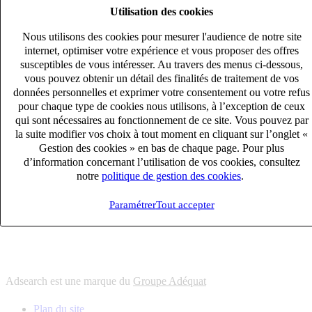
Utilisation des cookies
6
solutions
s'adapter à vos besoin en recrutement
Nous utilisons des cookies pour mesurer l'audience de notre site
10
univers
internet, optimiser votre expérience et vous proposer des offres
susceptibles de vous intéresser. Au travers des menus ci-dessous,
connaître votre secteur et ses enjeux
vous pouvez obtenir un détail des finalités de traitement de vos
12
bureaux en France
données personnelles et exprimer votre consentement ou votre refus
proximité avec nos clients et nos talents
pour chaque type de cookies nous utilisons, à l’exception de ceux
qui sont nécessaires au fonctionnement de ce site. Vous pouvez par
6
solutions
la suite modifier vos choix à tout moment en cliquant sur l’onglet «
s'adapter à vos besoin en recrutement
Gestion des cookies » en bas de chaque page. Pour plus
10
univers
d’information concernant l’utilisation de vos cookies, consultez
notre
politique de gestion des cookies
.
connaître votre secteur et ses enjeux
12
bureaux en France
Paramétrer
Tout accepter
proximité avec nos clients et nos talents
Adsearch est une marque du
Groupe Adéquat
Plan du site