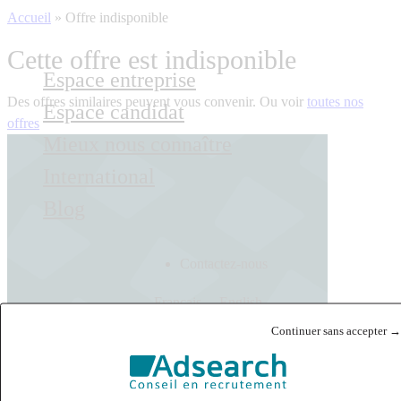
Accueil
»
Offre indisponible
Cette offre est indisponible
Espace entreprise
Des offres similaires peuvent vous convenir. Ou voir
toutes nos
Espace candidat
offres
Mieux nous connaître
International
Blog
Contactez-nous
Français
English
Continuer sans accepter →