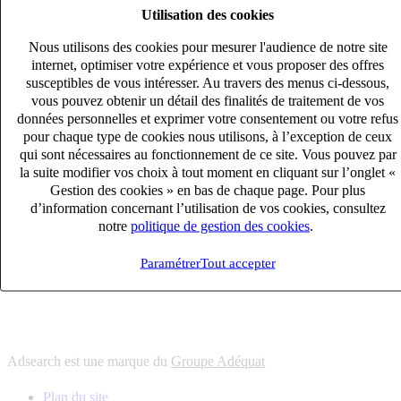
Utilisation des cookies
6
solutions
s'adapter à vos besoin en recrutement
Nous utilisons des cookies pour mesurer l'audience de notre site
10
univers
internet, optimiser votre expérience et vous proposer des offres
susceptibles de vous intéresser. Au travers des menus ci-dessous,
connaître votre secteur et ses enjeux
vous pouvez obtenir un détail des finalités de traitement de vos
12
bureaux en France
données personnelles et exprimer votre consentement ou votre refus
proximité avec nos clients et nos talents
pour chaque type de cookies nous utilisons, à l’exception de ceux
qui sont nécessaires au fonctionnement de ce site. Vous pouvez par
6
solutions
la suite modifier vos choix à tout moment en cliquant sur l’onglet «
s'adapter à vos besoin en recrutement
Gestion des cookies » en bas de chaque page. Pour plus
10
univers
d’information concernant l’utilisation de vos cookies, consultez
notre
politique de gestion des cookies
.
connaître votre secteur et ses enjeux
12
bureaux en France
Paramétrer
Tout accepter
proximité avec nos clients et nos talents
Adsearch est une marque du
Groupe Adéquat
Plan du site