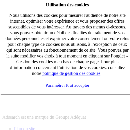
Utilisation des cookies
6
solutions
s'adapter à vos besoin en recrutement
Nous utilisons des cookies pour mesurer l'audience de notre site
10
univers
internet, optimiser votre expérience et vous proposer des offres
susceptibles de vous intéresser. Au travers des menus ci-dessous,
connaître votre secteur et ses enjeux
vous pouvez obtenir un détail des finalités de traitement de vos
12
bureaux en France
données personnelles et exprimer votre consentement ou votre refus
proximité avec nos clients et nos talents
pour chaque type de cookies nous utilisons, à l’exception de ceux
qui sont nécessaires au fonctionnement de ce site. Vous pouvez par
6
solutions
la suite modifier vos choix à tout moment en cliquant sur l’onglet «
s'adapter à vos besoin en recrutement
Gestion des cookies » en bas de chaque page. Pour plus
10
univers
d’information concernant l’utilisation de vos cookies, consultez
notre
politique de gestion des cookies
.
connaître votre secteur et ses enjeux
12
bureaux en France
Paramétrer
Tout accepter
proximité avec nos clients et nos talents
Adsearch est une marque du
Groupe Adéquat
Plan du site