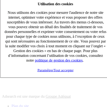
Utilisation des cookies
6
solutions
s'adapter à vos besoin en recrutement
Nous utilisons des cookies pour mesurer l'audience de notre site
10
univers
internet, optimiser votre expérience et vous proposer des offres
susceptibles de vous intéresser. Au travers des menus ci-dessous,
connaître votre secteur et ses enjeux
vous pouvez obtenir un détail des finalités de traitement de vos
12
bureaux en France
données personnelles et exprimer votre consentement ou votre refus
proximité avec nos clients et nos talents
pour chaque type de cookies nous utilisons, à l’exception de ceux
qui sont nécessaires au fonctionnement de ce site. Vous pouvez par
6
solutions
la suite modifier vos choix à tout moment en cliquant sur l’onglet «
s'adapter à vos besoin en recrutement
Gestion des cookies » en bas de chaque page. Pour plus
10
univers
d’information concernant l’utilisation de vos cookies, consultez
notre
politique de gestion des cookies
.
connaître votre secteur et ses enjeux
12
bureaux en France
Paramétrer
Tout accepter
proximité avec nos clients et nos talents
Adsearch est une marque du
Groupe Adéquat
Plan du site