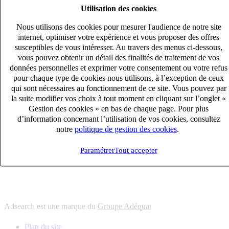
Utilisation des cookies
6
solutions
s'adapter à vos besoin en recrutement
Nous utilisons des cookies pour mesurer l'audience de notre site
10
univers
internet, optimiser votre expérience et vous proposer des offres
susceptibles de vous intéresser. Au travers des menus ci-dessous,
connaître votre secteur et ses enjeux
vous pouvez obtenir un détail des finalités de traitement de vos
12
bureaux en France
données personnelles et exprimer votre consentement ou votre refus
proximité avec nos clients et nos talents
pour chaque type de cookies nous utilisons, à l’exception de ceux
qui sont nécessaires au fonctionnement de ce site. Vous pouvez par
6
solutions
la suite modifier vos choix à tout moment en cliquant sur l’onglet «
s'adapter à vos besoin en recrutement
Gestion des cookies » en bas de chaque page. Pour plus
10
univers
d’information concernant l’utilisation de vos cookies, consultez
notre
politique de gestion des cookies
.
connaître votre secteur et ses enjeux
12
bureaux en France
Paramétrer
Tout accepter
proximité avec nos clients et nos talents
Adsearch est une marque du
Groupe Adéquat
Plan du site