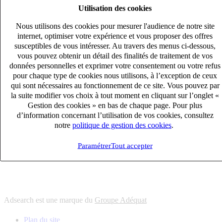
Utilisation des cookies
6
solutions
s'adapter à vos besoin en recrutement
Nous utilisons des cookies pour mesurer l'audience de notre site
10
univers
internet, optimiser votre expérience et vous proposer des offres
susceptibles de vous intéresser. Au travers des menus ci-dessous,
connaître votre secteur et ses enjeux
vous pouvez obtenir un détail des finalités de traitement de vos
12
bureaux en France
données personnelles et exprimer votre consentement ou votre refus
proximité avec nos clients et nos talents
pour chaque type de cookies nous utilisons, à l’exception de ceux
qui sont nécessaires au fonctionnement de ce site. Vous pouvez par
6
solutions
la suite modifier vos choix à tout moment en cliquant sur l’onglet «
s'adapter à vos besoin en recrutement
Gestion des cookies » en bas de chaque page. Pour plus
10
univers
d’information concernant l’utilisation de vos cookies, consultez
notre
politique de gestion des cookies
.
connaître votre secteur et ses enjeux
12
bureaux en France
Paramétrer
Tout accepter
proximité avec nos clients et nos talents
Adsearch est une marque du
Groupe Adéquat
Plan du site