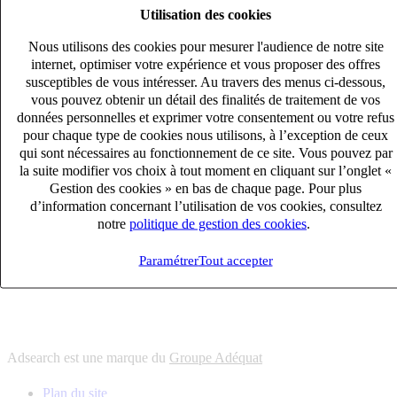
Utilisation des cookies
6
solutions
s'adapter à vos besoin en recrutement
Nous utilisons des cookies pour mesurer l'audience de notre site
10
univers
internet, optimiser votre expérience et vous proposer des offres
susceptibles de vous intéresser. Au travers des menus ci-dessous,
connaître votre secteur et ses enjeux
vous pouvez obtenir un détail des finalités de traitement de vos
12
bureaux en France
données personnelles et exprimer votre consentement ou votre refus
proximité avec nos clients et nos talents
pour chaque type de cookies nous utilisons, à l’exception de ceux
qui sont nécessaires au fonctionnement de ce site. Vous pouvez par
6
solutions
la suite modifier vos choix à tout moment en cliquant sur l’onglet «
s'adapter à vos besoin en recrutement
Gestion des cookies » en bas de chaque page. Pour plus
10
univers
d’information concernant l’utilisation de vos cookies, consultez
notre
politique de gestion des cookies
.
connaître votre secteur et ses enjeux
12
bureaux en France
Paramétrer
Tout accepter
proximité avec nos clients et nos talents
Adsearch est une marque du
Groupe Adéquat
Plan du site