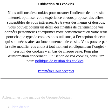
Utilisation des cookies
6
solutions
s'adapter à vos besoin en recrutement
Nous utilisons des cookies pour mesurer l'audience de notre site
10
univers
internet, optimiser votre expérience et vous proposer des offres
susceptibles de vous intéresser. Au travers des menus ci-dessous,
connaître votre secteur et ses enjeux
vous pouvez obtenir un détail des finalités de traitement de vos
12
bureaux en France
données personnelles et exprimer votre consentement ou votre refus
proximité avec nos clients et nos talents
pour chaque type de cookies nous utilisons, à l’exception de ceux
qui sont nécessaires au fonctionnement de ce site. Vous pouvez par
6
solutions
la suite modifier vos choix à tout moment en cliquant sur l’onglet «
s'adapter à vos besoin en recrutement
Gestion des cookies » en bas de chaque page. Pour plus
10
univers
d’information concernant l’utilisation de vos cookies, consultez
notre
politique de gestion des cookies
.
connaître votre secteur et ses enjeux
12
bureaux en France
Paramétrer
Tout accepter
proximité avec nos clients et nos talents
Adsearch est une marque du
Groupe Adéquat
Plan du site