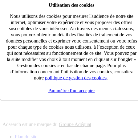
Utilisation des cookies
6
solutions
s'adapter à vos besoin en recrutement
Nous utilisons des cookies pour mesurer l'audience de notre site
10
univers
internet, optimiser votre expérience et vous proposer des offres
susceptibles de vous intéresser. Au travers des menus ci-dessous,
connaître votre secteur et ses enjeux
vous pouvez obtenir un détail des finalités de traitement de vos
12
bureaux en France
données personnelles et exprimer votre consentement ou votre refus
proximité avec nos clients et nos talents
pour chaque type de cookies nous utilisons, à l’exception de ceux
qui sont nécessaires au fonctionnement de ce site. Vous pouvez par
6
solutions
la suite modifier vos choix à tout moment en cliquant sur l’onglet «
s'adapter à vos besoin en recrutement
Gestion des cookies » en bas de chaque page. Pour plus
10
univers
d’information concernant l’utilisation de vos cookies, consultez
notre
politique de gestion des cookies
.
connaître votre secteur et ses enjeux
12
bureaux en France
Paramétrer
Tout accepter
proximité avec nos clients et nos talents
Adsearch est une marque du
Groupe Adéquat
Plan du site