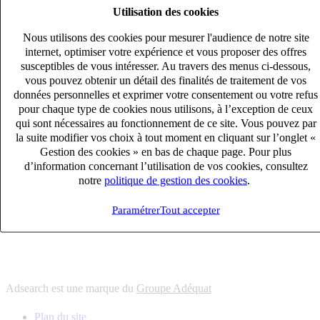
Utilisation des cookies
6
solutions
s'adapter à vos besoin en recrutement
Nous utilisons des cookies pour mesurer l'audience de notre site
10
univers
internet, optimiser votre expérience et vous proposer des offres
susceptibles de vous intéresser. Au travers des menus ci-dessous,
connaître votre secteur et ses enjeux
vous pouvez obtenir un détail des finalités de traitement de vos
12
bureaux en France
données personnelles et exprimer votre consentement ou votre refus
proximité avec nos clients et nos talents
pour chaque type de cookies nous utilisons, à l’exception de ceux
qui sont nécessaires au fonctionnement de ce site. Vous pouvez par
6
solutions
la suite modifier vos choix à tout moment en cliquant sur l’onglet «
s'adapter à vos besoin en recrutement
Gestion des cookies » en bas de chaque page. Pour plus
10
univers
d’information concernant l’utilisation de vos cookies, consultez
notre
politique de gestion des cookies
.
connaître votre secteur et ses enjeux
12
bureaux en France
Paramétrer
Tout accepter
proximité avec nos clients et nos talents
Adsearch est une marque du
Groupe Adéquat
Plan du site