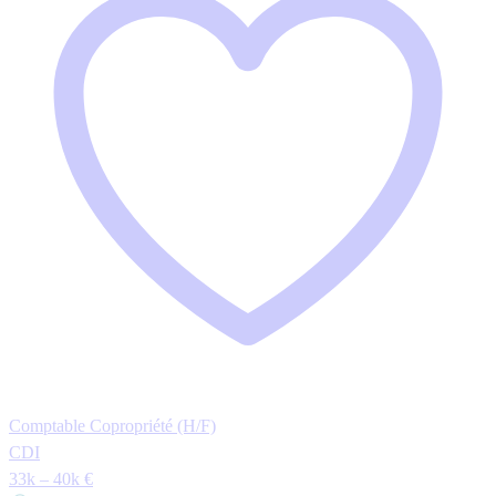
Comptable Copropriété (H/F)
CDI
33k – 40k €