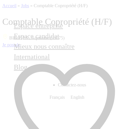
Accueil
»
Jobs
»
Comptable Copropriété (H/F)
Comptable Copropriété (H/F)
Espace entreprise
Espace candidat
BRUGES , Aquitaine (33075)
Je postule
Mieux nous connaître
International
Blog
Contactez-nous
Français
English