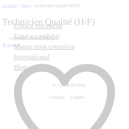
Accueil
»
Jobs
»
Technicien Qualité (H/F)
Technicien Qualité (H/F)
Espace entreprise
Espace candidat
Grenoble , Isère (38000)
Je postule
Mieux nous connaître
International
Blog
Contactez-nous
Français
English