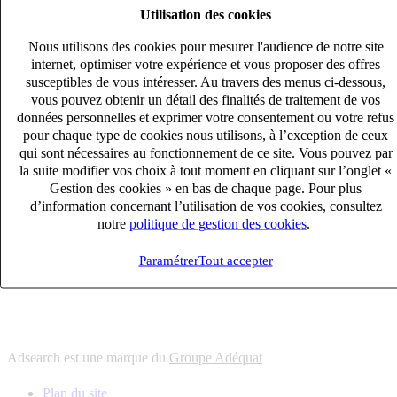
Utilisation des cookies
6
solutions
s'adapter à vos besoin en recrutement
Nous utilisons des cookies pour mesurer l'audience de notre site
10
univers
internet, optimiser votre expérience et vous proposer des offres
susceptibles de vous intéresser. Au travers des menus ci-dessous,
connaître votre secteur et ses enjeux
vous pouvez obtenir un détail des finalités de traitement de vos
12
bureaux en France
données personnelles et exprimer votre consentement ou votre refus
proximité avec nos clients et nos talents
pour chaque type de cookies nous utilisons, à l’exception de ceux
qui sont nécessaires au fonctionnement de ce site. Vous pouvez par
6
solutions
la suite modifier vos choix à tout moment en cliquant sur l’onglet «
s'adapter à vos besoin en recrutement
Gestion des cookies » en bas de chaque page. Pour plus
10
univers
d’information concernant l’utilisation de vos cookies, consultez
notre
politique de gestion des cookies
.
connaître votre secteur et ses enjeux
12
bureaux en France
Paramétrer
Tout accepter
proximité avec nos clients et nos talents
Adsearch est une marque du
Groupe Adéquat
Plan du site