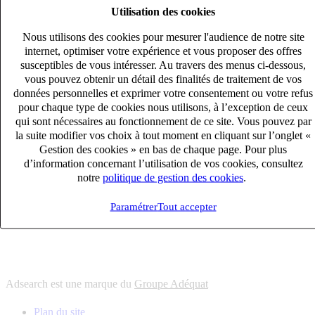
Utilisation des cookies
6
solutions
s'adapter à vos besoin en recrutement
Nous utilisons des cookies pour mesurer l'audience de notre site
10
univers
internet, optimiser votre expérience et vous proposer des offres
susceptibles de vous intéresser. Au travers des menus ci-dessous,
connaître votre secteur et ses enjeux
vous pouvez obtenir un détail des finalités de traitement de vos
12
bureaux en France
données personnelles et exprimer votre consentement ou votre refus
proximité avec nos clients et nos talents
pour chaque type de cookies nous utilisons, à l’exception de ceux
qui sont nécessaires au fonctionnement de ce site. Vous pouvez par
6
solutions
la suite modifier vos choix à tout moment en cliquant sur l’onglet «
s'adapter à vos besoin en recrutement
Gestion des cookies » en bas de chaque page. Pour plus
10
univers
d’information concernant l’utilisation de vos cookies, consultez
notre
politique de gestion des cookies
.
connaître votre secteur et ses enjeux
12
bureaux en France
Paramétrer
Tout accepter
proximité avec nos clients et nos talents
Adsearch est une marque du
Groupe Adéquat
Plan du site