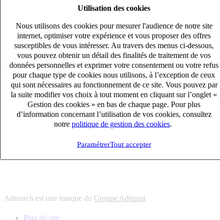
Utilisation des cookies
6
solutions
s'adapter à vos besoin en recrutement
Nous utilisons des cookies pour mesurer l'audience de notre site
10
univers
internet, optimiser votre expérience et vous proposer des offres
susceptibles de vous intéresser. Au travers des menus ci-dessous,
connaître votre secteur et ses enjeux
vous pouvez obtenir un détail des finalités de traitement de vos
12
bureaux en France
données personnelles et exprimer votre consentement ou votre refus
proximité avec nos clients et nos talents
pour chaque type de cookies nous utilisons, à l’exception de ceux
qui sont nécessaires au fonctionnement de ce site. Vous pouvez par
6
solutions
la suite modifier vos choix à tout moment en cliquant sur l’onglet «
s'adapter à vos besoin en recrutement
Gestion des cookies » en bas de chaque page. Pour plus
10
univers
d’information concernant l’utilisation de vos cookies, consultez
notre
politique de gestion des cookies
.
connaître votre secteur et ses enjeux
12
bureaux en France
Paramétrer
Tout accepter
proximité avec nos clients et nos talents
Adsearch est une marque du
Groupe Adéquat
Plan du site