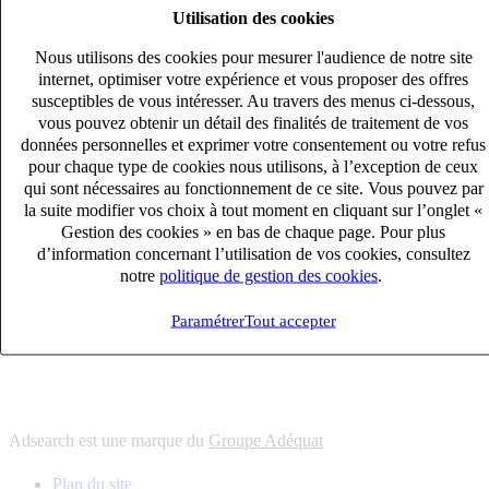
Utilisation des cookies
6
solutions
s'adapter à vos besoin en recrutement
Nous utilisons des cookies pour mesurer l'audience de notre site
10
univers
internet, optimiser votre expérience et vous proposer des offres
susceptibles de vous intéresser. Au travers des menus ci-dessous,
connaître votre secteur et ses enjeux
vous pouvez obtenir un détail des finalités de traitement de vos
12
bureaux en France
données personnelles et exprimer votre consentement ou votre refus
proximité avec nos clients et nos talents
pour chaque type de cookies nous utilisons, à l’exception de ceux
qui sont nécessaires au fonctionnement de ce site. Vous pouvez par
6
solutions
la suite modifier vos choix à tout moment en cliquant sur l’onglet «
s'adapter à vos besoin en recrutement
Gestion des cookies » en bas de chaque page. Pour plus
10
univers
d’information concernant l’utilisation de vos cookies, consultez
notre
politique de gestion des cookies
.
connaître votre secteur et ses enjeux
12
bureaux en France
Paramétrer
Tout accepter
proximité avec nos clients et nos talents
Adsearch est une marque du
Groupe Adéquat
Plan du site