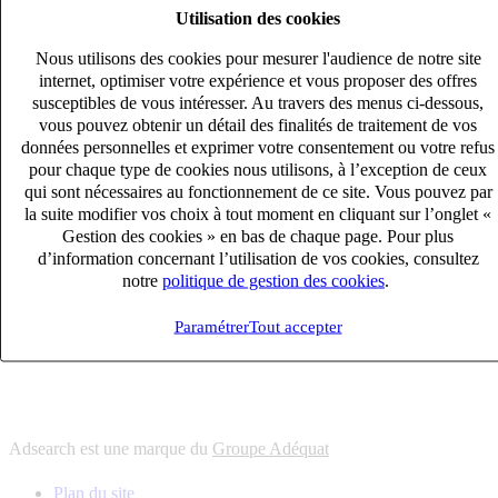
Utilisation des cookies
6
solutions
s'adapter à vos besoin en recrutement
Nous utilisons des cookies pour mesurer l'audience de notre site
10
univers
internet, optimiser votre expérience et vous proposer des offres
susceptibles de vous intéresser. Au travers des menus ci-dessous,
connaître votre secteur et ses enjeux
vous pouvez obtenir un détail des finalités de traitement de vos
12
bureaux en France
données personnelles et exprimer votre consentement ou votre refus
proximité avec nos clients et nos talents
pour chaque type de cookies nous utilisons, à l’exception de ceux
qui sont nécessaires au fonctionnement de ce site. Vous pouvez par
6
solutions
la suite modifier vos choix à tout moment en cliquant sur l’onglet «
s'adapter à vos besoin en recrutement
Gestion des cookies » en bas de chaque page. Pour plus
10
univers
d’information concernant l’utilisation de vos cookies, consultez
notre
politique de gestion des cookies
.
connaître votre secteur et ses enjeux
12
bureaux en France
Paramétrer
Tout accepter
proximité avec nos clients et nos talents
Adsearch est une marque du
Groupe Adéquat
Plan du site