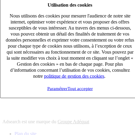
Utilisation des cookies
6
solutions
s'adapter à vos besoin en recrutement
Nous utilisons des cookies pour mesurer l'audience de notre site
10
univers
internet, optimiser votre expérience et vous proposer des offres
susceptibles de vous intéresser. Au travers des menus ci-dessous,
connaître votre secteur et ses enjeux
vous pouvez obtenir un détail des finalités de traitement de vos
12
bureaux en France
données personnelles et exprimer votre consentement ou votre refus
proximité avec nos clients et nos talents
pour chaque type de cookies nous utilisons, à l’exception de ceux
qui sont nécessaires au fonctionnement de ce site. Vous pouvez par
6
solutions
la suite modifier vos choix à tout moment en cliquant sur l’onglet «
s'adapter à vos besoin en recrutement
Gestion des cookies » en bas de chaque page. Pour plus
10
univers
d’information concernant l’utilisation de vos cookies, consultez
notre
politique de gestion des cookies
.
connaître votre secteur et ses enjeux
12
bureaux en France
Paramétrer
Tout accepter
proximité avec nos clients et nos talents
Adsearch est une marque du
Groupe Adéquat
Plan du site