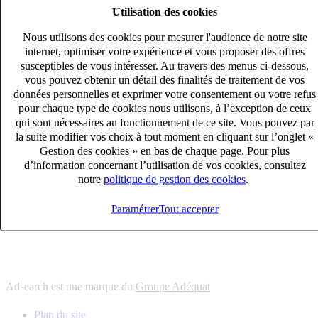
Utilisation des cookies
6
solutions
s'adapter à vos besoin en recrutement
Nous utilisons des cookies pour mesurer l'audience de notre site
10
univers
internet, optimiser votre expérience et vous proposer des offres
susceptibles de vous intéresser. Au travers des menus ci-dessous,
connaître votre secteur et ses enjeux
vous pouvez obtenir un détail des finalités de traitement de vos
12
bureaux en France
données personnelles et exprimer votre consentement ou votre refus
proximité avec nos clients et nos talents
pour chaque type de cookies nous utilisons, à l’exception de ceux
qui sont nécessaires au fonctionnement de ce site. Vous pouvez par
6
solutions
la suite modifier vos choix à tout moment en cliquant sur l’onglet «
s'adapter à vos besoin en recrutement
Gestion des cookies » en bas de chaque page. Pour plus
10
univers
d’information concernant l’utilisation de vos cookies, consultez
notre
politique de gestion des cookies
.
connaître votre secteur et ses enjeux
12
bureaux en France
Paramétrer
Tout accepter
proximité avec nos clients et nos talents
Adsearch est une marque du
Groupe Adéquat
Plan du site