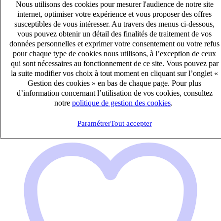
Nous utilisons des cookies pour mesurer l'audience de notre site
internet, optimiser votre expérience et vous proposer des offres
susceptibles de vous intéresser. Au travers des menus ci-dessous,
vous pouvez obtenir un détail des finalités de traitement de vos
AVOCAT DROIT SOCIAL (H/F)
données personnelles et exprimer votre consentement ou votre refus
CDI
pour chaque type de cookies nous utilisons, à l’exception de ceux
80k – 90k €
qui sont nécessaires au fonctionnement de ce site. Vous pouvez par
PARIS, Paris (75008)
la suite modifier vos choix à tout moment en cliquant sur l’onglet «
Publié le 10/08/2026
Gestion des cookies » en bas de chaque page. Pour plus
d’information concernant l’utilisation de vos cookies, consultez
RH Juridique & Paie
notre
politique de gestion des cookies
.
Paramétrer
Tout accepter