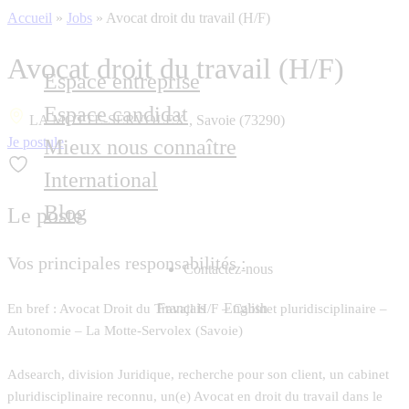
Accueil
»
Jobs
»
Avocat droit du travail (H/F)
Avocat droit du travail (H/F)
Espace entreprise
Espace candidat
LA MOTTE-SERVOLEX , Savoie (73290)
Je postule
Mieux nous connaître
International
Blog
Le poste
Vos principales responsabilités :
Contactez-nous
Français
English
En bref : Avocat Droit du Travail H/F – Cabinet pluridisciplinaire –
Autonomie – La Motte-Servolex (Savoie)
Adsearch, division Juridique, recherche pour son client, un cabinet
pluridisciplinaire reconnu, un(e) Avocat en droit du travail dans le