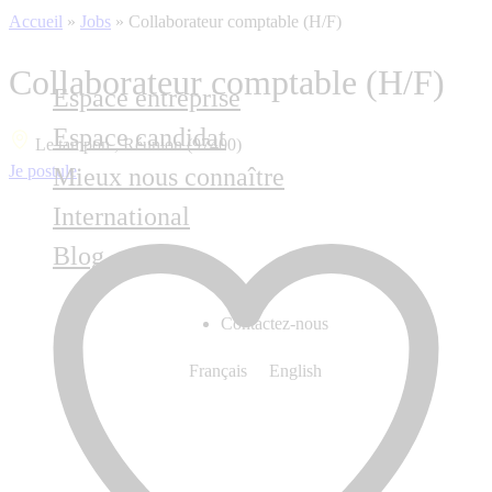
Accueil
»
Jobs
»
Collaborateur comptable (H/F)
Collaborateur comptable (H/F)
Espace entreprise
Espace candidat
Le tampon , Réunion (97400)
Je postule
Mieux nous connaître
International
Blog
Contactez-nous
Français
English