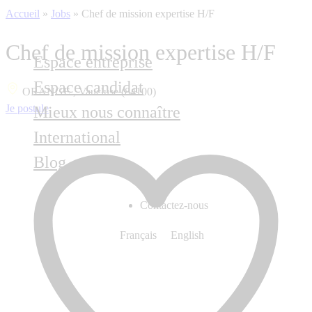
Accueil
»
Jobs
»
Chef de mission expertise H/F
Chef de mission expertise H/F
Espace entreprise
Espace candidat
ORANGE , Vaucluse (84100)
Je postule
Mieux nous connaître
International
Blog
Contactez-nous
Français
English