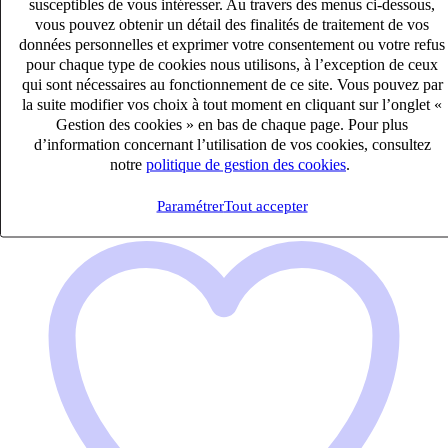
susceptibles de vous intéresser. Au travers des menus ci-dessous,
Assistant comptable H/F
vous pouvez obtenir un détail des finalités de traitement de vos
données personnelles et exprimer votre consentement ou votre refus
CDI
pour chaque type de cookies nous utilisons, à l’exception de ceux
23k – 27k €
qui sont nécessaires au fonctionnement de ce site. Vous pouvez par
Avignon, Vaucluse (84000)
la suite modifier vos choix à tout moment en cliquant sur l’onglet «
Publié le 08/08/2026
Gestion des cookies » en bas de chaque page. Pour plus
d’information concernant l’utilisation de vos cookies, consultez
Audit & Expertise Comptable
notre
politique de gestion des cookies
.
Paramétrer
Tout accepter